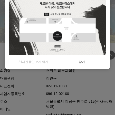
자동 로그인
로그인
24시간동안 보지 않기
닫기
의원명
스위츠 피부과의원
대표원장
김인용
대표전화
02-511-1030
사업자등록번호
696-12-02160
주소
서울특별시 강남구 언주로 815(신사동, 형
빌딩)
이메일
switzskin@naver.com