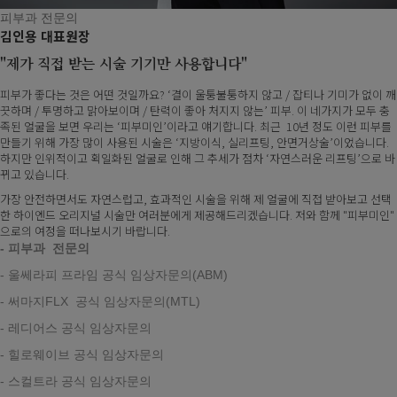
피부과 전문의
김인용 대표원장
"제가 직접 받는 시술 기기만 사용합니다"
피부가
좋다는 것은 어떤 것일까요? ‘결이 울퉁불퉁하지 않고 / 잡티나 기미가 없이 깨
끗하며 / 투명하고 맑아보이며 / 탄력이 좋아 처지지 않는’ 피부. 이 네가지가 모두 충
족된 얼굴을 보면 우리는 ‘피부미인’이라고 얘기합니다. 최근 10년 정도 이런 피부를
만들기 위해 가장 많이 사용된 시술은 ‘지방이식, 실리프팅, 안면거상술’이었습니다.
하지만 인위적이고 획일화된 얼굴로 인해 그 추세가 점차 ‘자연스러운 리프팅’으로 바
뀌고 있습니다.
가장
안전하면서도 자연스럽고, 효과적인 시술을 위해 제 얼굴에 직접 받아보고 선택
한 하이엔드 오리지널 시술만 여러분에게 제공해드리겠습니다. 저와 함께 "피부미인"
으로의 여정을 떠나보시기 바랍니다.
- 피부과
전문의
- 울쎄라피 프라임 공식
임상자문의(ABM)
- 써마지FLX
공식 임상자문의(MTL)
- 레디어스
공식
임상자문의
- 힐로웨이브
공식
임상자문의
- 스컬트라
공식
임상자문의