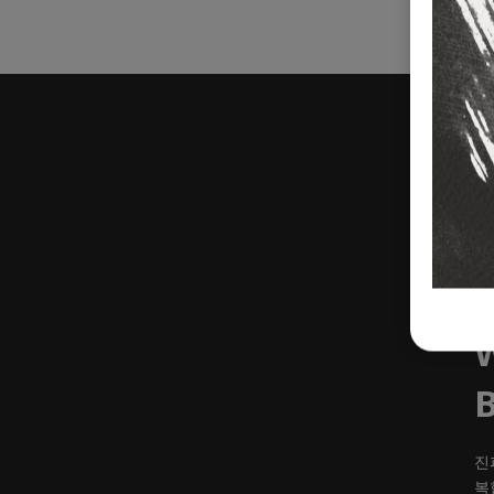
B
진
복