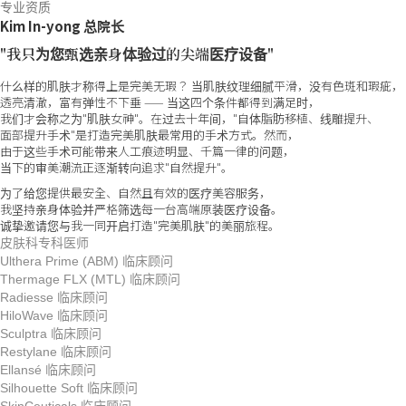
专业资质
Kim In-yong 总院长
"我只为您甄选亲身体验过的尖端医疗设备"
什么样的肌肤才称得上是完美无瑕？ 当肌肤纹理细腻平滑，没有色斑和瑕疵，
透亮清澈，富有弹性不下垂 —— 当这四个条件都得到满足时，
我们才会称之为"肌肤女神"。在过去十年间，"自体脂肪移植、线雕提升、
面部提升手术"是打造完美肌肤最常用的手术方式。然而，
由于这些手术可能带来人工痕迹明显、千篇一律的问题，
当下的审美潮流正逐渐转向追求"自然提升"。
为了给您提供最安全、自然且有效的医疗美容服务，
我坚持亲身体验并严格筛选每一台高端原装医疗设备。
诚挚邀请您与我一同开启打造"完美肌肤"的美丽旅程。
皮肤科专科医师
Ulthera Prime (ABM) 临床顾问
Thermage FLX (MTL) 临床顾问
Radiesse 临床顾问
HiloWave 临床顾问
Sculptra 临床顾问
Restylane 临床顾问
Ellansé 临床顾问
Silhouette Soft 临床顾问