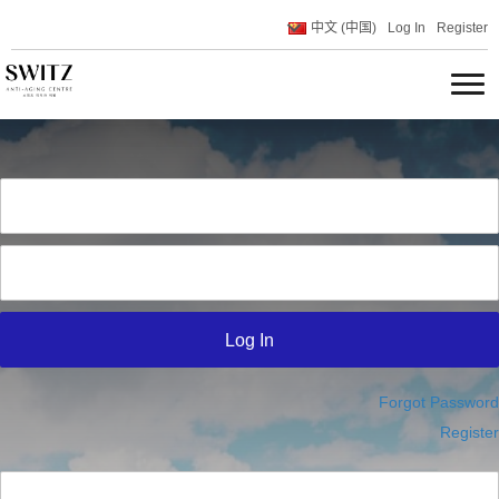
中文 (中国)
Log In
Register
Forgot Password
Register