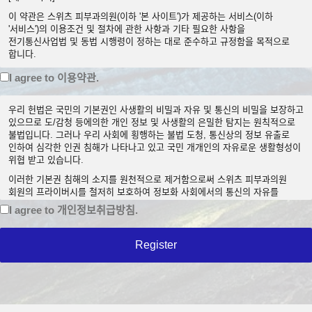
이 약관은 스위츠 피부과의원(이하 '본 사이트')가 제공하는 서비스(이하
'서비스')의 이용조건 및 절차에 관한 사항과 기타 필요한 사항을
전기통신사업법 및 동법 시행령이 정하는 대로 준수하고 규정함을 목적으로
합니다.
[제2조 약관의 효력과 변경]
I agree to 이용약관.
(1) 이 약관은 이용자에게 공시함으로서 효력이 발생합니다.
우리 헌법은 국민의 기본권인 사생활의 비밀과 자유 및 통신의 비밀을 보장하고
(2) 본 사이트는 사정 변경의 경우와 영업상 중요 사유가 있을 때 약관을 변경할
있으므로 도/감청 등에의한 개인 정보 및 사생활의 은밀한 탐지는 원칙적으로
수 있으며, 변경된 약관은 전항과 같은 방법으로 효력이 발생합니다.
불법입니다. 그러나 우리 사회에 횡행하는 불법 도청, 통신상의 정보 유출로
[제3조 약관 외 준칙]
인하여 심각한 인권 침해가 나타나고 있고 국민 개개인의 자유로운 생활형성이
위협 받고 있습니다.
이 약관에 명시되지 않은 사항이 관계 법령에 규정되어 있을 경우에는 그
규정에 따릅니다.
이러한 기본권 침해의 소지를 원천적으로 제거함으로써 스위츠 피부과의원
회원의 프라이버시를 철저히 보호하여 정보화 사회에서의 통신의 자유를
제2장 회원 가입과 서비스 이용
보장하고자 아래와 같이 개인정보보호정책을 명시합니다.스위츠 피부과의원
I agree to 개인정보취급방침.
[제1조 회원의 정의]
개인정보보호정책은 정부의 법률 및 지침의 변경과 스위츠 피부과의원의 정책
변화에 따라 변경될 수 있습니다. 회원님께서는 스위츠 피부과의원 사이트 방문
회원이란 본 사이트를 이용하는 고객 및 비 고객 모두를 포함하며 본 약관에
시에 수시로 확인하시기 바랍니다.
동의하고 서비스의 회원 가입양식을 작성하고 'ID'와 '비밀번호'를 발급 받은
사람을 말합니다.
개인정보의 수집목적 및 이용
[제2조 용어의 정의]
스위츠 피부과의원 회원님 개인의 정보를 수집하는 목적은 스위츠 피부과의원
사이트를 통하여 회원님께 최적의 맞춤화된 서비스를 제공해드리기 위한
아이디 (ID): 회원 식별과 회원의 서비스 이용을 위하여 회원이 선정하고 본
것입니다. 스위츠 피부과의원은 각종의 컨텐츠를 무료 및 유료로 서비스해
사이트가 승인하는 문자와 숫자의 조합