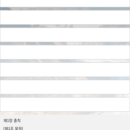
제1장 총칙
[제1조 목적]