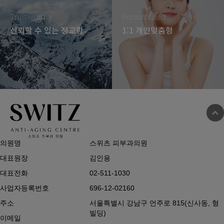
Trustworthy
Personalized
신뢰할 수 있는 정교함
1:1 개인맞춤형
의원명
스위츠 피부과의원
대표원장
김인용
대표전화
02-511-1030
사업자등록번호
696-12-02160
주소
서울특별시 강남구 언주로 815(신사동, 형
빌딩)
이메일