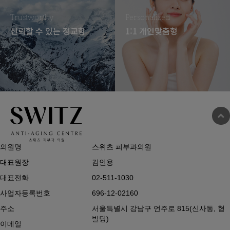
Trustworthy
Personalized
신뢰할 수 있는 정교함
1:1 개인맞춤형
의원명
스위츠 피부과의원
대표원장
김인용
대표전화
02-511-1030
사업자등록번호
696-12-02160
주소
서울특별시 강남구 언주로 815(신사동, 형
빌딩)
이메일